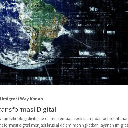
al Imigrasi Way Kanan
nsformasi Digital
ikan teknologi digital ke dalam semua aspek bisnis dan pemerintahan
formasi digital menjadi krusial dalam meningkatkan layanan imigrasi