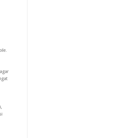
ile.
 agar
ngat
i,
si