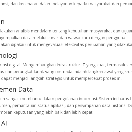
paransi, dan kecepatan dalam pelayanan kepada masyarakat dan pem
an
elakukan analisis mendalam tentang kebutuhan masyarakat dan tujua
 mengumpulkan data melalui survei dan wawancara dengan pengguna
ini akan dipakai untuk mengevaluasi efektivitas perubahan yang dilakuka
nologi
rmasi digital. Mengembangkan infrastruktur IT yang kuat, termasuk ser
keras dan perangkat lunak yang memadai adalah langkah awal yang krusi
 dapat menjadi langkah strategis untuk mempercepat proses ini.
emen Data
en sangat membantu dalam pengolahan informasi. Sistem ini harus b
kumen, pemantauan status aplikasi, dan penyimpanan data historis. D
ilan keputusan yang lebih baik dan lebih cepat.
 AI