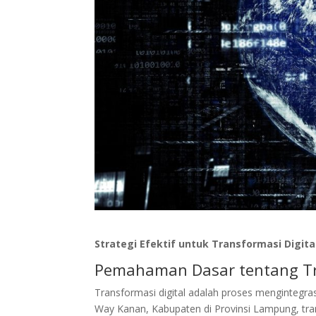
Strategi Efektif untuk Transformasi Digit
Pemahaman Dasar tentang Tra
Transformasi digital adalah proses mengintegras
Way Kanan, Kabupaten di Provinsi Lampung, trans