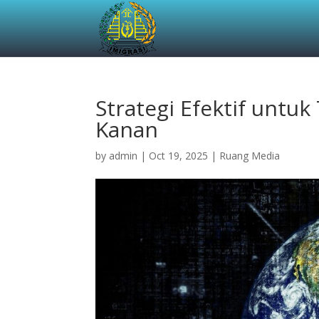
Strategi Efektif untuk
Kanan
by
admin
|
Oct 19, 2025
|
Ruang Media