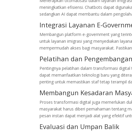
Menerapkan otomatisasi dalam layanan imigras
meningkatkan efisiensi. Chatbots dapat diguna
sedangkan AI dapat membantu dalam pengolahan 
Integrasi Layanan E-Governm
Membangun platform e-government yang terintegr
untuk layanan imigrasi yang menyediakan layan
mempermudah akses bagi masyarakat. Pastikan p
Pelatihan dan Pengembanga
Pentingnya pelatihan dalam transformasi digital 
dapat memanfaatkan teknologi baru yang diter
penting untuk memastikan staf tetap terampil d
Membangun Kesadaran Masy
Proses transformasi digital juga memerlukan du
masyarakat harus diberi pemahaman tentang manf
pesan instan dapat menjadi alat yang efektif u
Evaluasi dan Umpan Balik