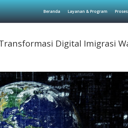
Beranda
Layanan & Program
Proses
 Transformasi Digital Imigrasi W