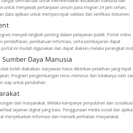
i sangat bermanfaat untuk meminimalkan kesalahan manusia dan
kan untuk menjawab pertanyaan umum para imigran 24 jam sehari,
data aplikasi untuk mempercepat validasi dan verifikasi dokumen.
ent
asi menjadi langkah penting dalam pelayanan publik. Portal online
an pendaftaran, pembaruan informasi, serta pembayaran dapat
ortal ini mudah digunakan dan dapat diakses melalui perangkat mob
n Sumber Daya Manusia
tidak boleh diabaikan. Karyawan harus diberikan pelatihan yang tepat
apkan. Program pengembangan terus-menerus dan lokakarya rutin sa
an siap untuk perubahan.
arakat
kungan dari masyarakat. Melalui kampanye penyuluhan dan sosialisas
aat layanan digital yang baru. Penggunaan media sosial dan aplika
ntuk menyebarkan informasi dan menarik perhatian masyarakat.