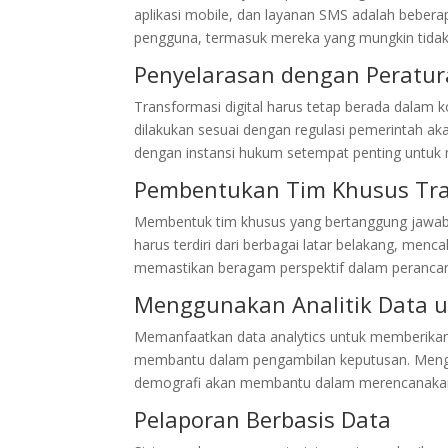
aplikasi mobile, dan layanan SMS adalah beber
pengguna, termasuk mereka yang mungkin tidak m
Penyelarasan dengan Peratur
Transformasi digital harus tetap berada dala
dilakukan sesuai dengan regulasi pemerintah a
dengan instansi hukum setempat penting untuk
Pembentukan Tim Khusus Tran
Membentuk tim khusus yang bertanggung jawab at
harus terdiri dari berbagai latar belakang, menc
memastikan beragam perspektif dalam perancan
Menggunakan Analitik Data 
Memanfaatkan data analytics untuk memberikan
membantu dalam pengambilan keputusan. Mengan
demografi akan membantu dalam merencanakan l
Pelaporan Berbasis Data