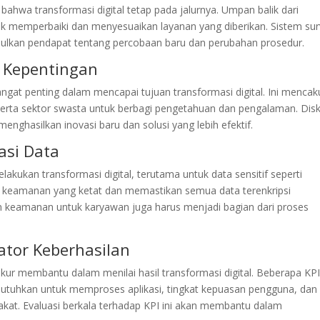
ahwa transformasi digital tetap pada jalurnya. Umpan balik dari
uk memperbaiki dan menyesuaikan layanan yang diberikan. Sistem sur
ulkan pendapat tentang percobaan baru dan perubahan prosedur.
 Kepentingan
gat penting dalam mencapai tujuan transformasi digital. Ini mencak
serta sektor swasta untuk berbagi pengetahuan dan pengalaman. Disk
menghasilkan inovasi baru dan solusi yang lebih efektif.
asi Data
lakukan transformasi digital, terutama untuk data sensitif seperti
an keamanan yang ketat dan memastikan semua data terenkripsi
an keamanan untuk karyawan juga harus menjadi bagian dari proses
ator Keberhasilan
ukur membantu dalam menilai hasil transformasi digital. Beberapa KP
ibutuhkan untuk memproses aplikasi, tingkat kepuasan pengguna, dan
rakat. Evaluasi berkala terhadap KPI ini akan membantu dalam