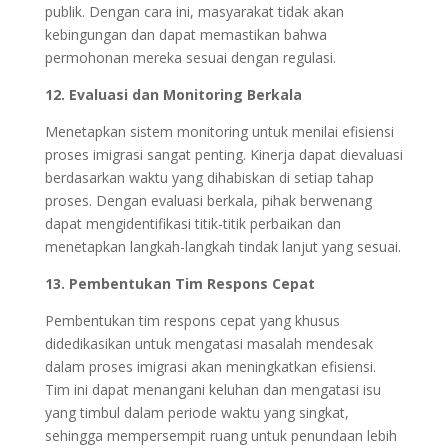
publik. Dengan cara ini, masyarakat tidak akan
kebingungan dan dapat memastikan bahwa
permohonan mereka sesuai dengan regulasi.
12. Evaluasi dan Monitoring Berkala
Menetapkan sistem monitoring untuk menilai efisiensi
proses imigrasi sangat penting. Kinerja dapat dievaluasi
berdasarkan waktu yang dihabiskan di setiap tahap
proses. Dengan evaluasi berkala, pihak berwenang
dapat mengidentifikasi titik-titik perbaikan dan
menetapkan langkah-langkah tindak lanjut yang sesuai.
13. Pembentukan Tim Respons Cepat
Pembentukan tim respons cepat yang khusus
didedikasikan untuk mengatasi masalah mendesak
dalam proses imigrasi akan meningkatkan efisiensi.
Tim ini dapat menangani keluhan dan mengatasi isu
yang timbul dalam periode waktu yang singkat,
sehingga mempersempit ruang untuk penundaan lebih