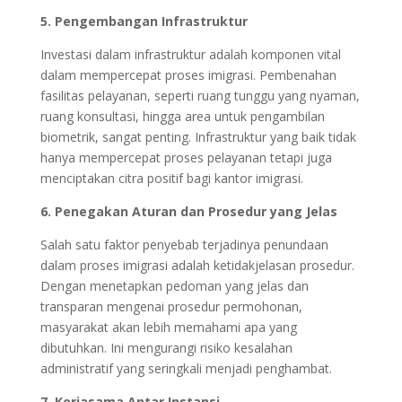
5. Pengembangan Infrastruktur
Investasi dalam infrastruktur adalah komponen vital
dalam mempercepat proses imigrasi. Pembenahan
fasilitas pelayanan, seperti ruang tunggu yang nyaman,
ruang konsultasi, hingga area untuk pengambilan
biometrik, sangat penting. Infrastruktur yang baik tidak
hanya mempercepat proses pelayanan tetapi juga
menciptakan citra positif bagi kantor imigrasi.
6. Penegakan Aturan dan Prosedur yang Jelas
Salah satu faktor penyebab terjadinya penundaan
dalam proses imigrasi adalah ketidakjelasan prosedur.
Dengan menetapkan pedoman yang jelas dan
transparan mengenai prosedur permohonan,
masyarakat akan lebih memahami apa yang
dibutuhkan. Ini mengurangi risiko kesalahan
administratif yang seringkali menjadi penghambat.
7. Kerjasama Antar Instansi