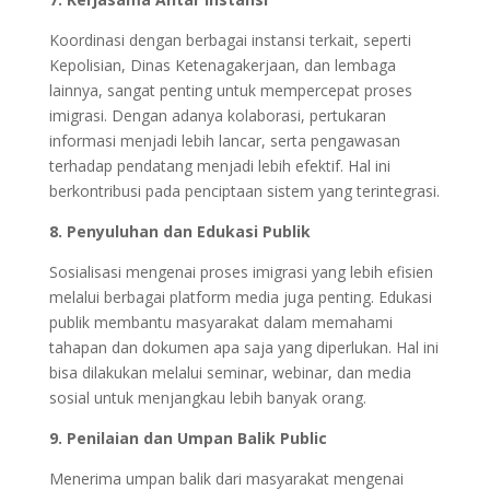
Koordinasi dengan berbagai instansi terkait, seperti
Kepolisian, Dinas Ketenagakerjaan, dan lembaga
lainnya, sangat penting untuk mempercepat proses
imigrasi. Dengan adanya kolaborasi, pertukaran
informasi menjadi lebih lancar, serta pengawasan
terhadap pendatang menjadi lebih efektif. Hal ini
berkontribusi pada penciptaan sistem yang terintegrasi.
8. Penyuluhan dan Edukasi Publik
Sosialisasi mengenai proses imigrasi yang lebih efisien
melalui berbagai platform media juga penting. Edukasi
publik membantu masyarakat dalam memahami
tahapan dan dokumen apa saja yang diperlukan. Hal ini
bisa dilakukan melalui seminar, webinar, dan media
sosial untuk menjangkau lebih banyak orang.
9. Penilaian dan Umpan Balik Public
Menerima umpan balik dari masyarakat mengenai