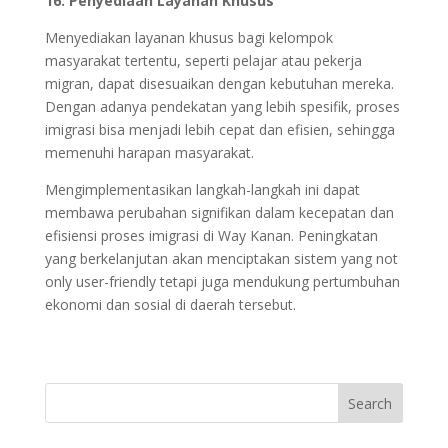
16. Penyediaan Layanan Khusus
Menyediakan layanan khusus bagi kelompok
masyarakat tertentu, seperti pelajar atau pekerja
migran, dapat disesuaikan dengan kebutuhan mereka.
Dengan adanya pendekatan yang lebih spesifik, proses
imigrasi bisa menjadi lebih cepat dan efisien, sehingga
memenuhi harapan masyarakat.
Mengimplementasikan langkah-langkah ini dapat
membawa perubahan signifikan dalam kecepatan dan
efisiensi proses imigrasi di Way Kanan. Peningkatan
yang berkelanjutan akan menciptakan sistem yang not
only user-friendly tetapi juga mendukung pertumbuhan
ekonomi dan sosial di daerah tersebut.
Search