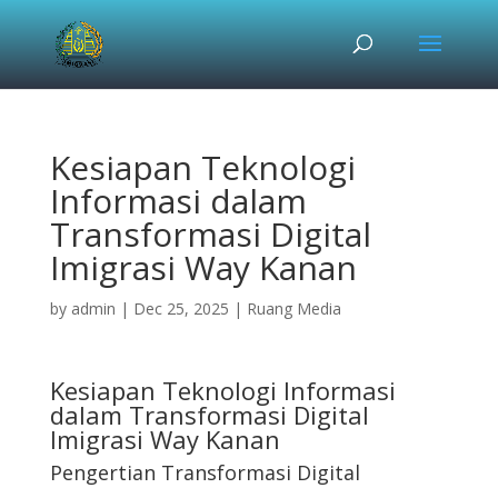
Kesiapan Teknologi
Informasi dalam
Transformasi Digital
Imigrasi Way Kanan
by
admin
|
Dec 25, 2025
|
Ruang Media
Kesiapan Teknologi Informasi
dalam Transformasi Digital
Imigrasi Way Kanan
Pengertian Transformasi Digital