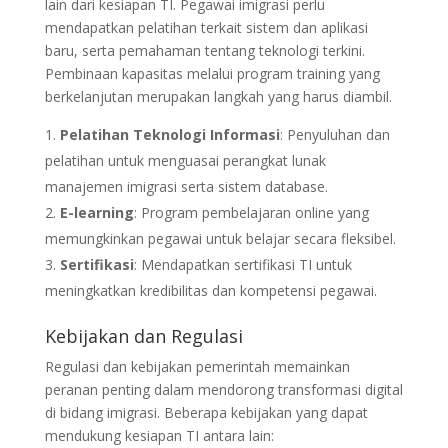
lain dari kesiapan TI. Pegawai imigrasi perlu
mendapatkan pelatihan terkait sistem dan aplikasi
baru, serta pemahaman tentang teknologi terkini.
Pembinaan kapasitas melalui program training yang
berkelanjutan merupakan langkah yang harus diambil.
Pelatihan Teknologi Informasi
: Penyuluhan dan
pelatihan untuk menguasai perangkat lunak
manajemen imigrasi serta sistem database.
E-learning
: Program pembelajaran online yang
memungkinkan pegawai untuk belajar secara fleksibel.
Sertifikasi
: Mendapatkan sertifikasi TI untuk
meningkatkan kredibilitas dan kompetensi pegawai.
Kebijakan dan Regulasi
Regulasi dan kebijakan pemerintah memainkan
peranan penting dalam mendorong transformasi digital
di bidang imigrasi. Beberapa kebijakan yang dapat
mendukung kesiapan TI antara lain: